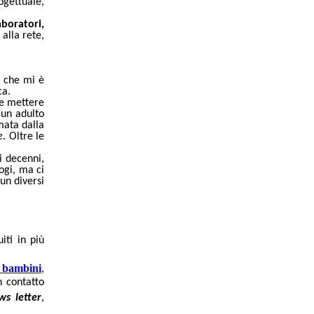
gettuale,
aboratori,
 alla rete,
e che mi è
ca.
 e mettere
 un adulto
mata dalla
e
. Oltre le
i decenni,
ogi, ma ci
un diversi
iti in più
i bambini
,
n contatto
ws letter
,