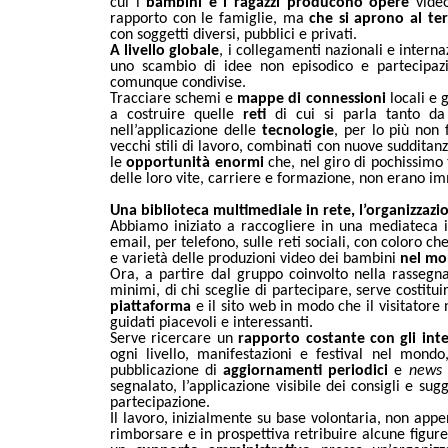
cui i
bambini e i ragazzi
producono
opere
vide
rapporto con le famiglie, ma
che si aprono al ter
con soggetti diversi, pubblici e privati.
A livello globale
, i collegamenti nazionali e intern
uno scambio di idee non episodico e partecipazio
comunque condivise.
Tracciare schemi e
mappe di connessioni
locali e 
a costruire quelle
reti
di cui si parla tanto da 
nell’applicazione delle
tecnologie
, per lo più non
vecchi stili di lavoro, combinati con nuove suddita
le
opportunità enormi
che, nel giro di pochissimo t
delle loro vite, carriere e formazione, non erano 
Una biblioteca multimediale in rete, l’organizzazi
Abbiamo iniziato a raccogliere in una mediateca 
email, per telefono, sulle reti sociali, con coloro c
e varietà delle produzioni video dei bambini
nel m
Ora, a partire dal gruppo coinvolto nella rassegn
minimi, di chi sceglie di partecipare, serve costit
piattaforma
e il sito web in modo che il visitatore
guidati piacevoli e interessanti.
Serve ricercare un
rapporto costante con gli inte
ogni livello, manifestazioni e festival nel mondo
pubblicazione di
aggiornamenti periodici
e
news 
segnalato, l’applicazione visibile dei consigli e s
partecipazione.
Il lavoro, inizialmente su base volontaria, non ap
rimborsare e in prospettiva retribuire alcune figur