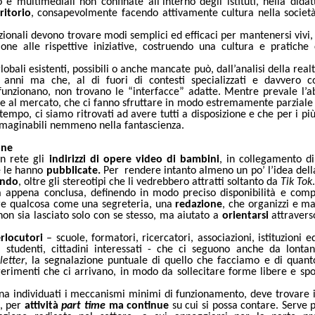
o e multimediali non confinate all’interno degli istituti, nella didat
ritorio
, consapevolmente facendo attivamente cultura nella societ
azionali devono trovare modi semplici ed efficaci per mantenersi vivi,
ne alle rispettive iniziative, costruendo una cultura e pratiche
globali esistenti, possibili o anche mancate può, dall
’
analisi della real
anni ma che, al di fuori di contesti specializzati e davvero c
 funzionano, non trovano le
“interfacce” adatte. Mentre prevale l’a
nze al mercato, che ci fanno sfruttare in modo estremamente parziale 
empo, ci siamo ritrovati ad avere tutti a disposizione e che per i più,
immaginabili nemmeno nella fantascienza.
one
in rete gli
indirizzi di opere video di bambini
, in collegamento di
he le hanno
pubblicate.
Per rendere intanto almeno un po’ l’
idea dell
ondo
, oltre gli stereotipi che li vedrebbero attratti soltanto da
Tik Tok
.
a appena conclusa, definendo in modo preciso disponibilità e comp
uire qualcosa come una
segreteria, una
redazione
, che organizzi e 
 non sia lasciato solo con se stesso, ma aiutato a
orientarsi
attravers
rlocutori
– scuole, formatori, ricercatori, associazioni, istituzioni e
, studenti, cittadini interessati - che ci seguono anche da lonta
letter
, la segnalazione puntuale di quello che facciamo e di quant
uggerimenti che ci arrivano, in modo da sollecitare forme libere e sp
pena individuati i meccanismi minimi di funzionamento, deve trovare 
e, per
attività
part time
ma continue
su cui si possa contare. Serve 