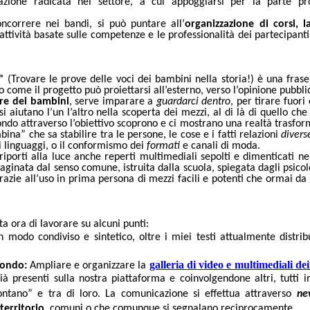
zione radicata nel settore, a cui appoggiarsi per la parte pro
oncorrere nei bandi, si può puntare all
’
organizzazione di corsi, l
 attività basate sulle competenze e le professionalità dei partecipanti
"
(Trovare le prove delle voci dei bambini nella storia!) è una fras
o come il progetto può proiettarsi all
’esterno, verso l’opinione pubbli
re dei bambini
, serve
imparare a
guardarci dentro
, per tirare fuori
i aiutano l’un l’
altro nella scoperta dei mezzi, al di là di quello che
ndo attraverso l’
obiettivo scoprono e ci mostrano una realtà trasfor
bina” che sa stabilire tra le persone, le cose e i fatti relazioni
divers
ei linguaggi, o il conformismo dei
formati
e canali di moda.
riporti alla luce anche reperti multimediali sepolti e dimenticati ne
inata dal senso comune, istruita dalla scuola, spiegata dagli psicol
grazie all’uso in prima persona di mezzi facili e potenti che ormai da 
tta ora di lavorare su alcuni punti:
n modo condiviso e sintetico, oltre i miei testi attualmente distribu
galleria di video e multimediali de
mondo:
Ampliare e organizzare la
à presenti sulla nostra piattaforma e coinvolgendone altri, tutti i
ontano” e tra di loro. La comunicazione si effettua attraverso
ne
 territorio
, comuni o che comunque si segnalano reciprocamente.