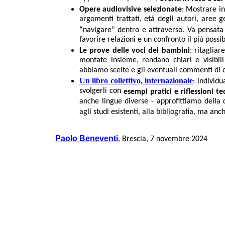
Opere audiovisive selezionate
: Mostrare i
argomenti trattati, età degli autori, aree g
“navigare”
dentro e attraverso. Va pensata 
favorire relazioni e un confronto il più possib
Le prove delle voci dei bambini
: ritagliar
montate insieme, rendano chiari e visibil
abbiamo scelte e gli eventuali commenti di co
Un libro collettivo, internazionale
: individu
svolgerli con
esempi pratici e riflessioni t
anche lingue diverse - approfittiamo della q
agli studi esistenti, alla bibliografia, ma 
Paolo Beneventi
, Brescia, 7 novembre 2024