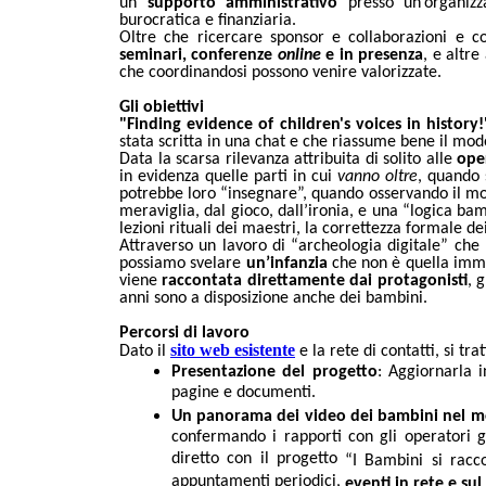
un
supporto amministrativo
presso un’organizza
burocratica e finanziaria.
Oltre che ricercare sponsor e collaborazioni e c
seminari, conferenze
online
e in presenza
, e altre
che coordinandosi possono venire valorizzate.
Gli obiettivi
"Finding evidence of children's voices in history!
stata scritta in una chat e che riassume bene il mod
Data la scarsa rilevanza attribuita di solito alle
ope
in evidenza quelle parti in cui
vanno oltre
, quando s
potrebbe loro
“insegnare”, quando osservando il mo
meraviglia, dal gioco, dall
’ironia, e una “logica bam
lezioni rituali dei maestri, la correttezza formale d
Attraverso un lavoro di “archeologia digitale” che 
possiamo svelare
un’infanzia
che non è quella immag
viene
raccontata direttamente dai protagonisti
, 
anni sono a disposizione anche dei bambini.
Percorsi di lavoro
sito web esistente
Dato il
e la rete di contatti, si tra
Presentazione del progetto
: Aggiornarla i
pagine e documenti.
Un panorama dei video dei bambini nel 
confermando i rapporti con gli operatori gi
diretto con il progetto
“I Bambini si racc
appuntamenti periodici,
eventi in rete e sul