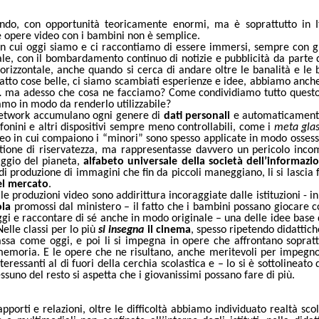
mondo, con opportunità teoricamente enormi, ma è soprattutto in I
re opere video con i bambini non è semplice.
in cui oggi siamo e ci raccontiamo di essere immersi, sempre con gl
cale, con il bombardamento continuo di notizie e pubblicità da parte 
rizzontale, anche quando si cerca di andare oltre le banalità e le 
fatto cose belle, ci siamo scambiati esperienze e idee, abbiamo anch
li… ma adesso che cosa ne facciamo? Come condividiamo tutto questo
amo in modo da renderlo utilizzabile?
network accumulano ogni genere di
dati personali
e automaticamente
onini e altri dispositivi sempre meno controllabili, come i
meta gla
ideo in cui compaiono i “minori” sono spesso applicate in modo osses
tione di riservatezza, ma rappresentasse davvero un pericolo inco
aggio del pianeta,
alfabeto universale della società dell
’informazi
i produzione di immagini che fin da piccoli maneggiano, li si lascia f
el mercato
.
 produzioni video sono addirittura incoraggiate dalle istituzioni - in 
ola
promossi dal ministero –
il fatto che i bambini possano giocare c
gi e raccontare di sé anche in modo originale
–
una delle idee base 
elle classi per lo più
si insegna
il cinema
, spesso ripetendo didattich
ssa come oggi, e poi li si impegna in opere che affrontano soprat
 la memoria. E le opere che ne risultano, anche meritevoli per impegno
eressanti al di fuori della cerchia scolastica e –
lo si è sottolineato 
essuno del resto si aspetta che i giovanissimi possano fare di più.
apporti e relazioni, oltre le difficoltà abbiamo individuato realtà sco