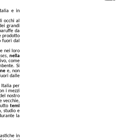
talia e in
i occhi al
dei grandi
baruffe da
e prodotto
 fuori dal
 nei loro
sses
,
nella
sivo, come
mbente. Si
one
e, non
uori dalle
Italia per
on i mezzi
del nostro
e vecchie,
tutto
temi
, studio e
durante la
lastiche in