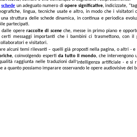
schede
n
un adeguato numero di
opere significative
, indicizzate, “ta
eografiche, lingua, tecniche usate e altro, in modo che i visitatori 
una struttura delle schede dinamica, in continua e periodica evolu
ile partecipati.
e dalle opere
raccolte di
scene
che, messe in primo piano e oppor
i certi messaggi importanti che i bambini ci trasmettono, con il
llaboratori e visitatori.
are alcuni temi rilevanti –
quelli già proposti nella pagina, o altri - 
eoriche
, coinvolgendo esperti
da tutto il mondo
, che intervengono u
ualità raggiunta nelle traduzioni dall
’intelligenza artificiale - e si 
anche a quanto possiamo imparare osservando le opere audiovisive dei 