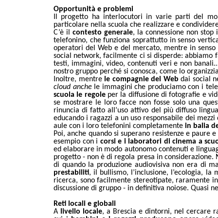
Opportunità e problemi
Il progetto ha interlocutori in varie parti del 
particolare nella scuola che realizzare e condivide
C’
è il
contesto generale
, la connessione non stop 
telefonino, che funziona soprattutto in senso verti
operatori del Web e del mercato, mentre in senso o
social network, facilmente ci si disperde: abbiamo 
testi, immagini, video, contenuti veri e non bana
nostro gruppo perché si conosca, come lo organizzi
Inoltre, mentre
le compagnie del Web
dai social 
cloud anche
le immagini che produciamo con i telef
scuola le regole
per la diffusione di fotografie e v
se mostrare le loro facce non fosse solo una ques
rinuncia di fatto all’uso attivo del
più diffuso lingu
educando i ragazzi a un uso responsabile dei mezzi d
aule con i loro telefonini completamente
in balia d
Poi, anche quando si superano resistenze e paure e le
esempio con i
corsi e i laboratori di cinema a scu
ed elaborare in modo autonomo contenuti e linguag
progetto - non è di regola presa in considerazione. N
di quando la produzione audiovisiva non era di ma
prestabiliti
, il bullismo, l’inclusione, l’ecologia,
ricerca, sono facilmente stereotipate, raramente int
discussione di gruppo - in definitiva noiose. Quasi n
Reti locali e globali
A
livello locale
, a Brescia e dintorni, nel cercare r