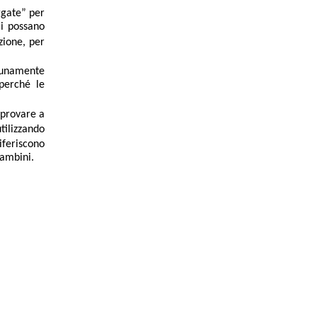
ggate”
per
ci possano
zione, per
tunamente
 perché le
e provare a
tilizzando
riferiscono
bambini.