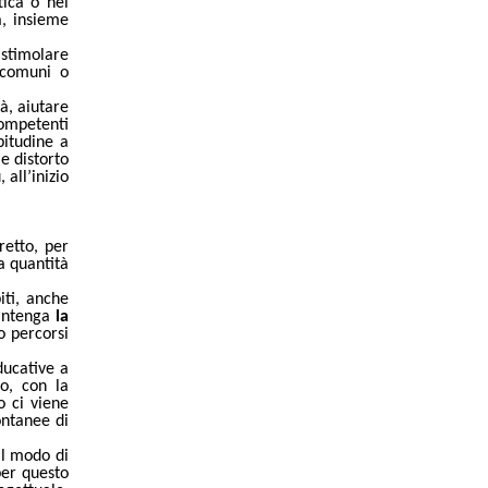
tica o nel
à, insieme
 stimolare
 comuni o
tà, aiutare
ompetenti
bitudine a
e distorto
 all
’inizio
retto, per
a quantità
iti, anche
mantenga
la
o percorsi
ducative a
no, con la
o ci viene
ontanee di
il modo di
per questo